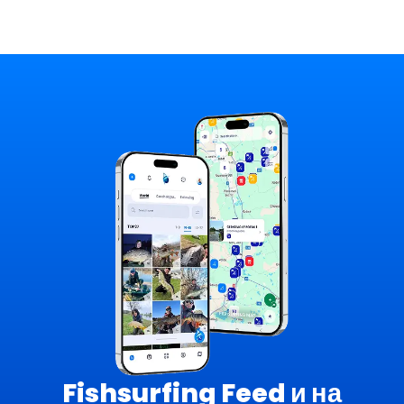
Fishsurfing Feed и на