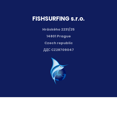
FISH­SURFING s.r.o.
Hráského 2231/25
14801 Prague
Czech republic
ДДС CZ28709047