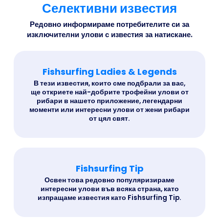
Селективни известия
Редовно информираме потребителите си за
изключителни улови с известия за натискане.
Fishsurfing Ladies & Legends
В тези известия, които сме подбрали за вас,
ще откриете най-добрите трофейни улови от
рибари в нашето приложение, легендарни
моменти или интересни улови от жени рибари
от цял свят.
Fishsurfing Tip
Освен това редовно популяризираме
интересни улови във всяка страна, като
изпращаме известия като Fishsurfing Tip.