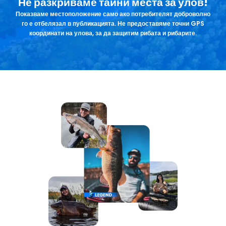
Не разкриваме тайни места за улов!
Показваме местоположение само ако потребителят доброволно
го е отбелязал в публикацията. Не предоставяме точни GPS
координати на улова, за да защитим рибата и рибарите.