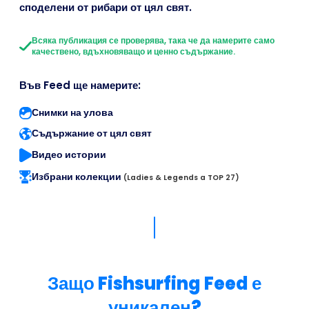
споделени от рибари от цял свят.
Всяка публикация се проверява, така че да намерите само
качествено, вдъхновяващо и ценно съдържание.
Във Feed ще намерите:
Снимки на улова
Съдържание от цял свят
Видео истории
Избрани колекции
(Ladies & Legends a TOP 27)
Защо Fishsurfing Feed е
уникален?