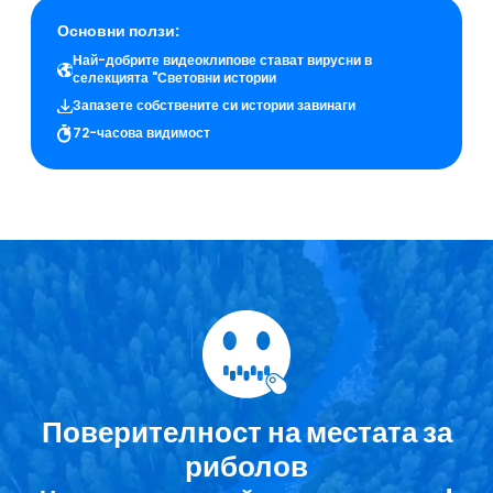
Основни ползи:
Най-добрите видеоклипове стават вирусни в
селекцията "Световни истории
Запазете собствените си истории завинаги
72-часова видимост
Поверителност на местата за
риболов