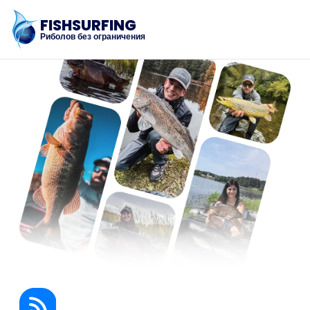
FISHSURFING
Риболов без ограничения
Регистрация
Начало
Блог
За приложението
Fishsurfing