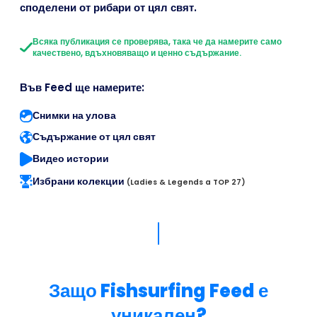
споделени от рибари от цял свят.
Всяка публикация се проверява, така че да намерите само
качествено, вдъхновяващо и ценно съдържание.
Във Feed ще намерите:
Снимки на улова
Съдържание от цял свят
Видео истории
Избрани колекции
(Ladies & Legends a TOP 27)
Защо Fishsurfing Feed е
уникален?