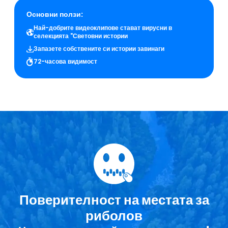
Основни ползи:
Най-добрите видеоклипове стават вирусни в
селекцията "Световни истории
Запазете собствените си истории завинаги
72-часова видимост
Поверителност на местата за
риболов