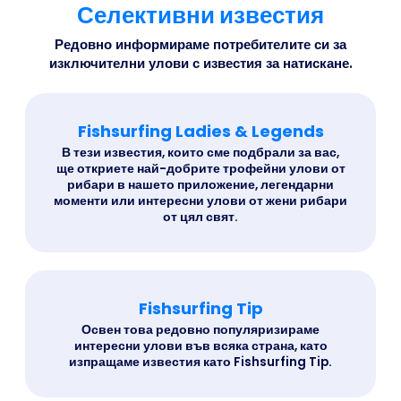
Селективни известия
Редовно информираме потребителите си за
изключителни улови с известия за натискане.
Fishsurfing Ladies & Legends
В тези известия, които сме подбрали за вас,
ще откриете най-добрите трофейни улови от
рибари в нашето приложение, легендарни
моменти или интересни улови от жени рибари
от цял свят.
Fishsurfing Tip
Освен това редовно популяризираме
интересни улови във всяка страна, като
изпращаме известия като Fishsurfing Tip.