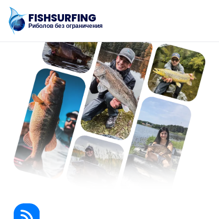
FISHSURFING
Риболов без ограничения
Регистрация
Начало
Блог
За приложението
Fishsurfing