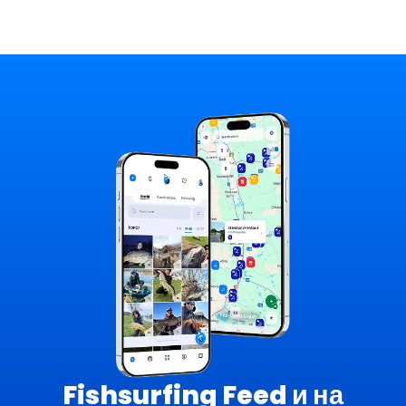
Fishsurfing Feed и на