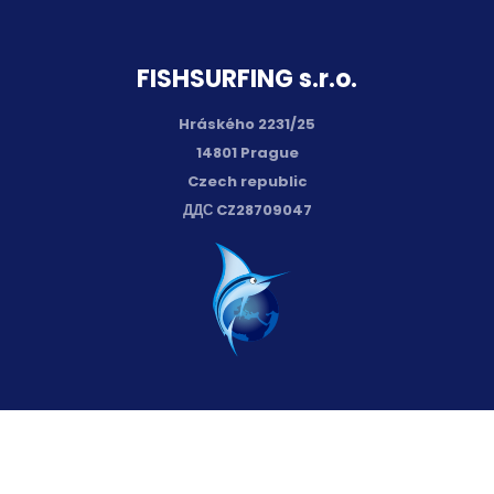
FISH­SURFING s.r.o.
Hráského 2231/25
14801 Prague
Czech republic
ДДС CZ28709047