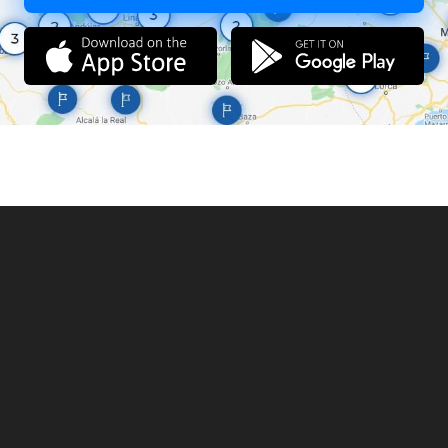
Megközelítése
: A 42-es főúton továbbhaladva a román
határ felé, Berettyóújfalutól 20 perces autóút után érhetjük el
az ártándi kavicsbányatavat. (Ártánd község
megközelíthető vonattal Biharkeresztesig, onnan
autóbusszal Ártándig)
Korlátozott számban lehetőség van év elején új tag
felvételére, valamint napi- hétvégi jegyes horgászatra.
Megközelíthetőség a 42 úton Ártándra letérve a Csali
sörözőtől 200m-re, valamint Biharkeresztesen át Ártándon a
Csali sörözőtől, autóval, kerékpárral, gyalog egyaránt.
Napijegy váltása Biharkeresztes, Kossuth út 147 sz. lévő MB
presszóban lehetséges 06 órától.
Vásárlásához érvényes állami jegy szükséges.
-
Felnőtt napijegy: 3000 Ft.
/napkeltétől napnyugtáig/
-
Gyermek napijegy: 1500 Ft
. /napkeltétől napnyugtáig/
Egyesületünk a település és térsége egyik legnagyobb
nonprofit szervezete. 1972-ben alakult a természetet kedvelő,
horgászni szerető emberekből, akik szervezetté tették ezt a
szabadidős tevékenységet. Kezdetben a rendelkezésre álló
két bányatavon jól működő horgászélet alakult ki. A 90-es
évek végén a vízhasználati jogok elnyerése pályázat útján
történt mely alapján egyesületünk az Ártándi
homokbányató halgazdálkodási jogosultságát nyerte el. Itt
az idő múlásával újraindult a termelés mely
megváltoztatta a tó arculatát. Kialakításra került két
gátnyúlvány aminek következtében megnövekedett a
horgászhelyek száma. Versenyek szervezésekor akár hatvan
horgászhelyet is ki tudunk jelölni. Időközben a bánya
tulajdonjogában változás következett be ami a horgászatot
nem befolyásolta. A lejárt halgazdálkodási jogra új bérleti
szerződést kötöttünk a jelenlegi tulajdonossal újabb tizenöt