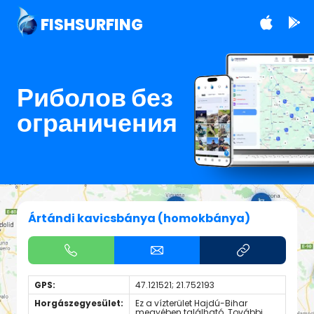
FISHSURFING
Риболов без
ограничения
Ártándi kavicsbánya (homokbánya)
GPS:
47.121521; 21.752193
Horgászegyesület:
Ez a vízterület Hajdú-Bihar
megyében található. További