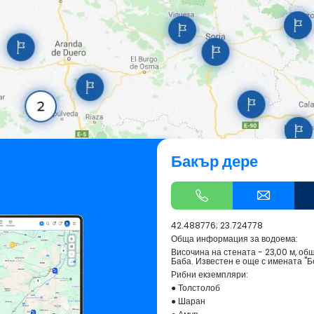
Бакър дере
42.488776; 23.724778
Обща информация за водоема:
Височина на стената - 23,00 м, общ 
Баба. Известен е още с имената "Бо
Рибни екземпляри:
● Толстолоб
● Шаран