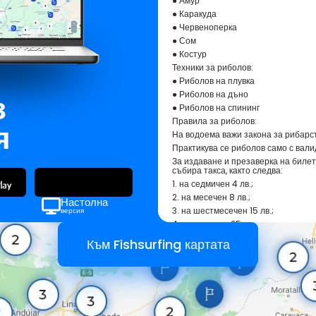
● Амур
● Каракуда
● Червеноперка
● Сом
● Костур
Техники за риболов:
● Риболов на плувка
з
● Риболов на дъно
● Риболов на спининг
Правила за риболов:
я
На водоема важи закона за рибарст
Практикува се риболов само с вал
За издаване и презаверка на биле
събира такса, както следва:
1. на седмичен 4 лв.;
2. на месечен 8 лв.;
Настолна
3. на шестмесечен 15 лв.;
версия
4. на годишен 25 лв.
За издаване дубликат на билет за 
Към Fishsurfing картата
2 лв.
Физическите лица могат да извърш
на Черно море при спазване изискв
Децата до 14-годишна възраст и х
любителски риболов с безплатен р
риболов, като: 1. на децата до 14 
валидност до навършването им;