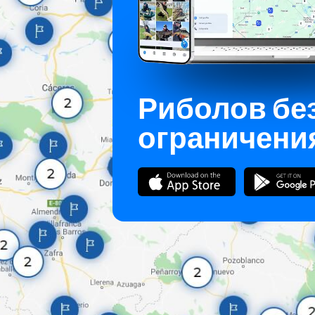
Риболов бе
ограничени