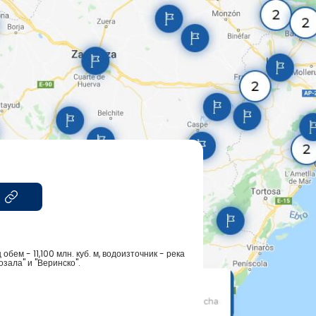
обем - 11,100 млн. куб. м, водоизточник - река
зала" и "Веринско".