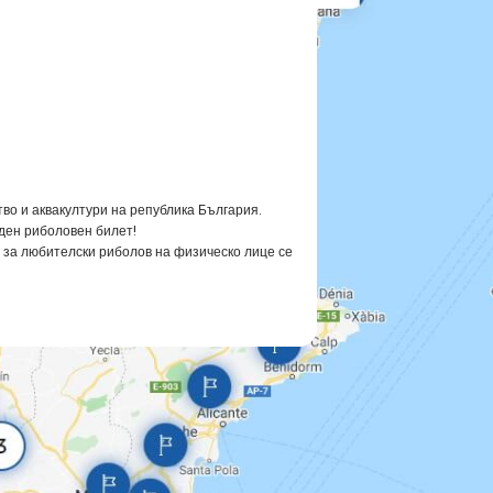
во и аквакултури на република България.
иден риболовен билет!
т за любителски риболов на физическо лице се
любителски риболов се събира такса в размер
ват любителски риболов без билет във водите
анията на глава четвърта oт ЗРА.
ората с увреждания могат да извършват
иболовен билет в обектите за любителски
години се издава билет за любителски риболов с