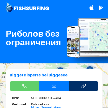
FISHSURFING
Риболов без
ограничения
Biggetalsperre bei Biggesee
GPS:
51.087086; 7.857434
Verband:
Ruhrverband
https://angeln-im-