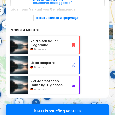
sauerland.de/biggesee/
Läden zum Verkauf von Genehmigungen
Erlaubnisscheine siehe Link
Покажи цялата информация
Webseit
https://shop.angeln-im-
e:
sauerland.de/area/1600
Близки места:
Raiffeisen Sauer -
Siegerland
Германия
Listertalsperre
Германия
Vier Jahreszeiten
Camping-Biggesee
Германия
Към Fishsurfing картата