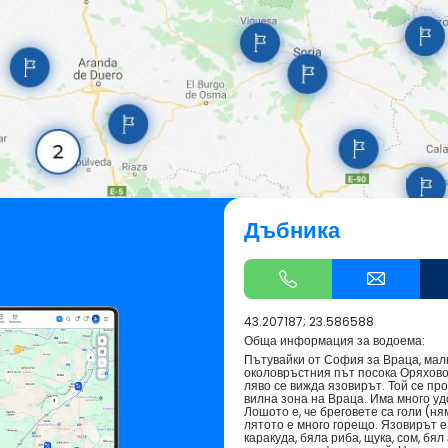
Дъбника
43.207187; 23.586588
Обща информация за водоема:
Пътувайки от София за Враца, мал
околовръстния път посока Оряхово 
ляво се вижда язовирът. Той се п
вилна зона на Враца. Има много уд
Лошото е, че бреговете са голи (н
лятото е много горещо. Язовирът е
каракуда, бяла риба, щука, сом, бял