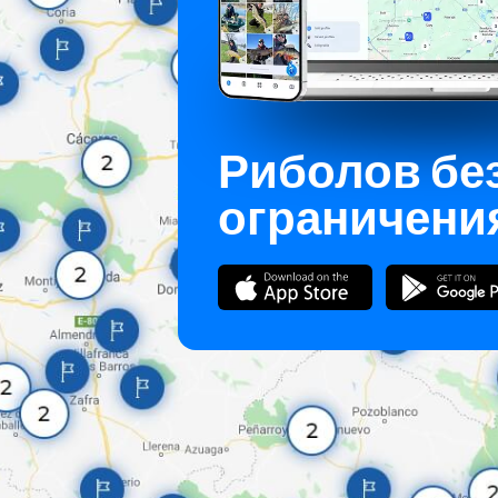
Риболов бе
ограничени