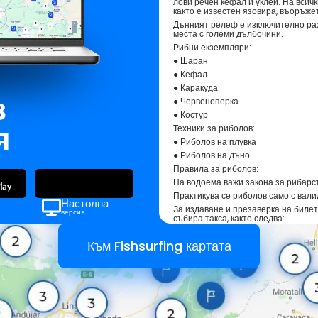
лови речен кефал и уклей. На всичк
както е известен язовира, въоръжет
Дънният релеф е изключително раз
места с големи дълбочини.
Рибни екземпляри:
● Шаран
● Кефал
● Каракуда
з
● Червеноперка
● Костур
я
Техники за риболов:
● Риболов на плувка
● Риболов на дъно
Правила за риболов:
На водоема важи закона за рибарст
Практикува се риболов само с вал
Настолна
За издаване и презаверка на биле
версия
събира такса, както следва:
1. на седмичен 4 лв.;
Към Fishsurfing картата
2. на месечен 8 лв.;
3. на шестмесечен 15 лв.;
4. на годишен 25 лв.
За издаване дубликат на билет за 
2 лв.
Физическите лица могат да извърш
на Черно море при спазване изискв