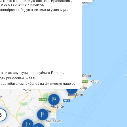
и, които са решили да посетят "Врачанския",
е се с търпение и наслука.
нообразен. Редуват се плитки участъци и
во и аквакултури на република България.
иден риболовен билет!
т за любителски риболов на физическо лице се
любителски риболов се събира такса в размер
ват любителски риболов без билет във водите
анията на глава четвърта oт ЗРА.