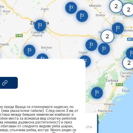
ко преди Враца се отклонявате надясно, по
(има указателни табели). След около 3 км, от
ростира между бившия химически комбинат и
обни места за всякакъв вид спортен риболов.
яма никаква дървесна растителност) и през
 обитаван от следните видове риба шаран,
 амур, слънчева рибка, костур. Много рядко се