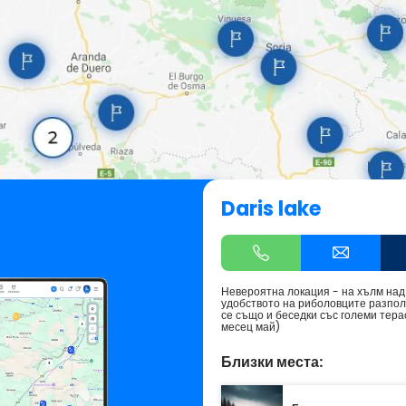
Daris lake
Невероятна локация - на хълм над г
удобството на риболовците разпола
се също и беседки със големи терас
месец май)
Близки места: