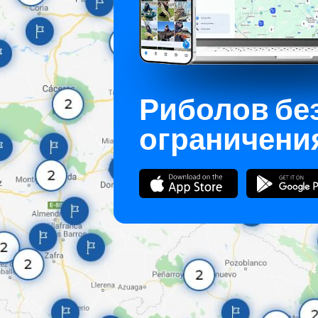
Риболов бе
ограничени