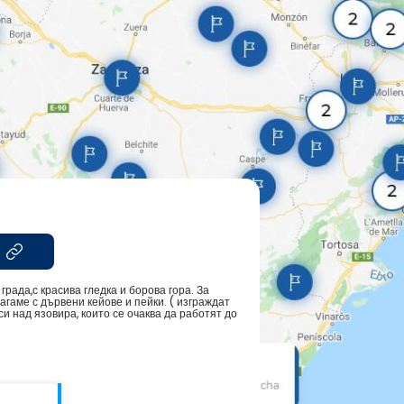
рада,с красива гледка и борова гора. За
гаме с дървени кейове и пейки. ( изграждат
и над язовира, които се очаква да работят до