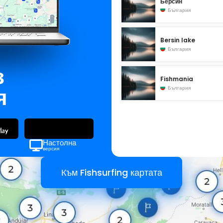
Берсин
България
Bersin lake
България
з
Fishmania
я
България
Настолна
версия
Към Fishsurfing картата