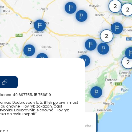
, konec:
49.697755; 15.756819
c nad Doubravou v k. ú. Bílek po první most
 jsou chovné - lov ryb zakázán. Část
ybníku Doubravník je chovná - lov ryb
ka do revíru nepatří.
 z. s.