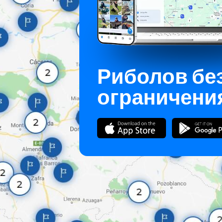
Риболов бе
ограничени