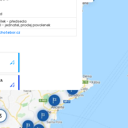
od
sílek - předseda
dl - jednatel, prodej povolenek
chotebor.cz
VA