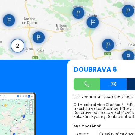
DOUBRAVA 6
GPS začátek:
49.70402; 15.730912
Od mostu silnice Chotěboř - Ždíre
u kostela v obci Sobiňov. Přítoky
Doubravy od mostu v Sobiňově k r
zakázán. Rybníky Doubravník a Ře
MO Chotěboř
Adresa
Český rybářský svaz,