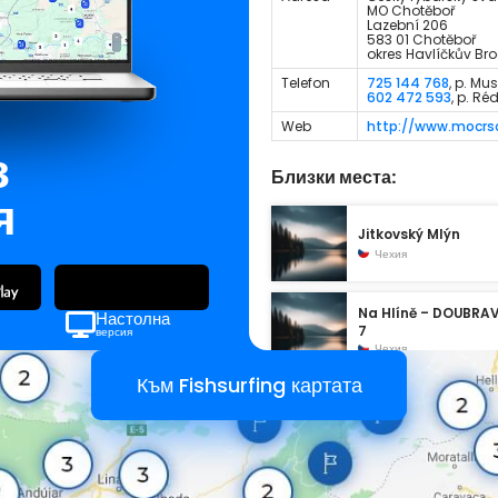
MO Chotěboř
Lazební 206
583 01 Chotěboř
okres Havlíčkův Br
Telefon
725 144 768
, p. Mu
602 472 593
, p. Ré
Web
http://www.mocrs
з
Близки места:
я
Jitkovský Mlýn
Чехия
Na Hlíně – DOUBRA
Настолна
7
версия
Чехия
Към Fishsurfing картата
Jitkovský mlýn
Чехия