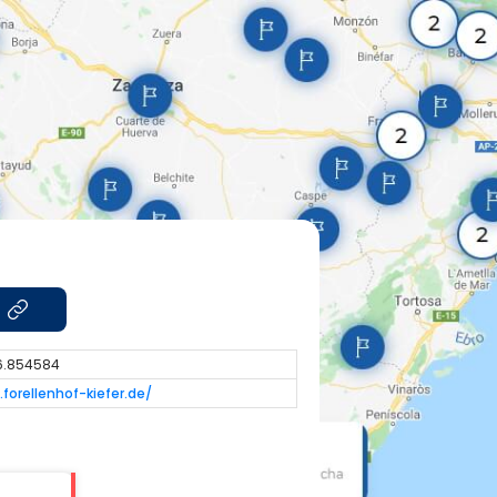
 6.854584
forellenhof-kiefer.de/