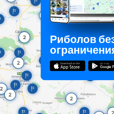
Риболов бе
ограничени