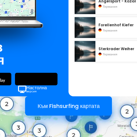
Angelsport - Koziol
Германия
Forellenhof Kiefer
Германия
з
Sterkrader Weiher
я
Германия
Настолна
версия
Към Fishsurfing картата