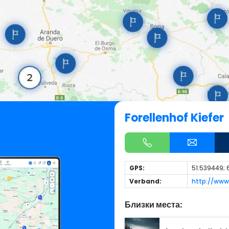
Forellenhof Kiefer
GPS:
51.539449;
Verband:
http://www.
Близки места: