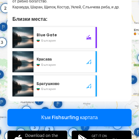
от рибно богатство.
Каракуда, Шаран, Щипок, Костур, Уклей, Слънчева риба, и др.
Близки места:
Blue Gate
България
Красава
България
Братушково
България
Към Fishsurfing картата