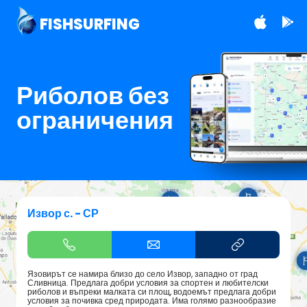
FISHSURFING
Риболов без
ограничения
Извор с. - СР
Язовирът се намира близо до село Извор, западно от град
Сливница. Предлага добри условия за спортен и любителски
риболов и въпреки малката си площ, водоемът предлага добри
условия за почивка сред природата. Има голямо разнообразие