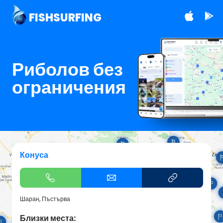
FISHSURFING
Риболов без
ограничения
Конуса
Шаран, Пъстърва
Близки места: