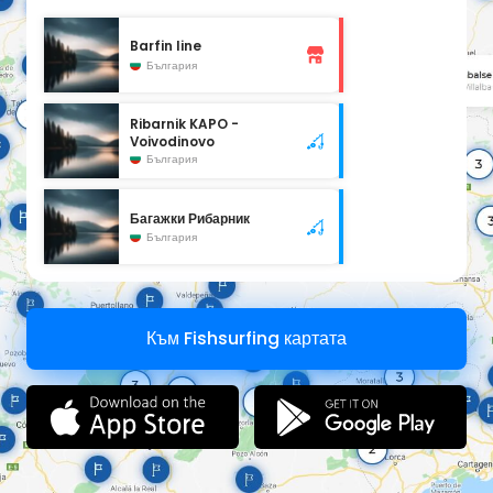
Barfin line
България
Ribarnik KAPO -
Voivodinovo
България
Багажки Рибарник
България
Към Fishsurfing картата