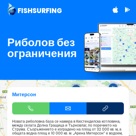
FISHSURFING
Риболов без
ограничения
Митерсон
Новата риболовна база се намира в Кюстендилска котловина,
между селата Долна Гращица и Търновлаг, по поречието на
Струма. Съоръжението е изградено на площ от 32 000 кв. м, а
общата водна площ е 10 000 кв. м. „Арена Митерсон” е водоем,