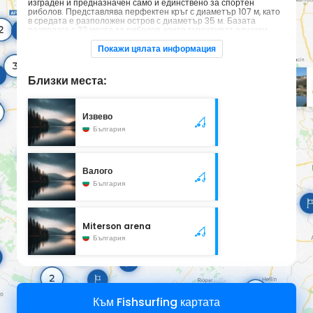
изграден и предназначен само и единствено за спортен
риболов. Представлява перфектен кръг с диаметър 107 м, като
в средата е разположен остров с диаметър 35 м. Базата
разполага с 32 места за риболов, които гарантират еднакви
условия за всички състезатели. Съоръжението е единствено
по рода си на територията на страната.
Покажи цялата информация
Шаран, Каракуда
Близки места:
Извево
България
Валого
България
Miterson arena
България
Към Fishsurfing картата