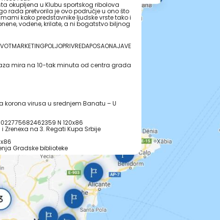
ta okupljena u Klubu sportskog ribolova
o rada pretvorila je ovo područje u ono što
a mami kako predstavnike ljudske vrste tako i
nene, vodene, krilate, a ni bogatstvo biljnog
ŽIVOTMARKETINGPOLJOPRIVREDAPOSAONAJAVE
i oaza mira na 10-tak minuta od centra grada
ja korona virusa u srednjem Banatu – U
0022775682462359 N 120x86
 i Zrenexa na 3. Regati Kupa Srbije
0x86
nja Gradske biblioteke
u restoranu
janinaca ali i gostiju iz cele Srbije i
užnom obodu grada u naselju Mužlja koje u
zajedničkim imenom „Peskara“. Međutim uz
zv „kod Kovačevića – malo jezero“ i velika