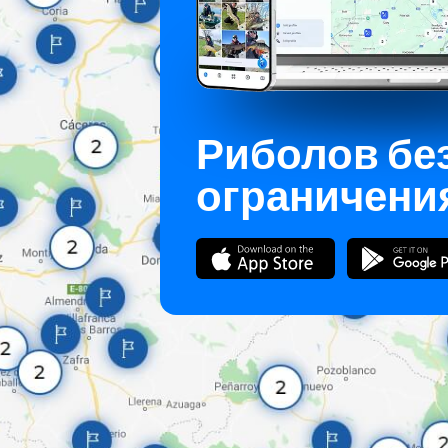
Риболов бе
ограничени