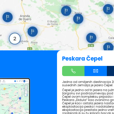
Peskara Čepel
Jedna od omiljenih destinacija Zren
susednih zemalja je jezero Čepel.
Čepel je jedno od tri jezera na j
žargonu svi podrazumevaju pod 
Čepel ovom kompleksu pripada i t
Peskara „Didula“ kao zvanično gr
Čepel je kao i ostala jezera nast
eksploatacija peska i nadolaženj
eksploatacija prestala jedno vre
zaobilazili ili su tu krišom bacali 