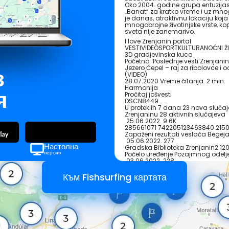
Oko 2004. godine grupa entuzijas
„Banat“ za kratko vreme i uz mnog
je danas, atraktivnu lokaciju koj
mnogobrojne životinjske vrste, kop
sveta nije zanemarivo.
I love Zrenjanin portal
VESTIVIDEOSPORTKULTURANOĆNI 
3D gradjevinska kuca
Početna Poslednje vesti Zrenjanin
Jezero Čepel – raj za ribolovce 
з
(VIDEO)
28.07.2020.Vreme čitanja: 2 min.
Harmonija
я
Pročitaj jošvesti
DSCN8449
U proteklih 7 dana 23 nova sluča
Zrenjaninu 28 aktivnih slučajeva
25.06.2022. 9.6K
285661071 742205123463840 215
Zapaženi rezultati veslača Begeja
05.06.2022. 277
Настолна
Gradska Biblioteka Zrenjanin2 12
версия
Počelo uređenje Pozajmnog odelje
03.06.2022. 228
Gregada 120x86
Radite na moru: potreban kuvar 
Към Fishsurfing картата
30.05.2022. 377
Jedna od omiljenih destinacija Zren
susednih zemalja je jezero Čepel.
Čepel je jedno od tri jezera na j
žargonu svi podrazumevaju pod 
Čepel ovom kompleksu pripada i t