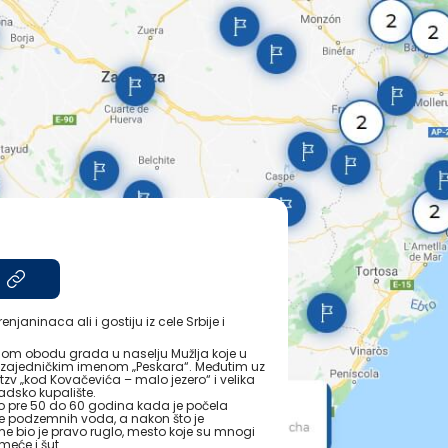
janinaca ali i gostiju iz cele Srbije i
užnom obodu grada u naselju Mužlja koje u
zajedničkim imenom „Peskara“. Međutim uz
zv „kod Kovačevića – malo jezero“ i velika
adsko kupalište.
ao pre 50 do 60 godina kada je počela
e podzemnih voda, a nakon što je
me bio je pravo ruglo, mesto koje su mnogi
smeće i šut.