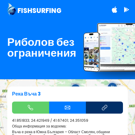
FISHSURFING
Риболов без
ограничения
Река Въча 3
41.851833; 24.421949
/
41.67401; 24.351059
Обща информация за водоема:
Въча е река в Южна България – Област Смолян, общини