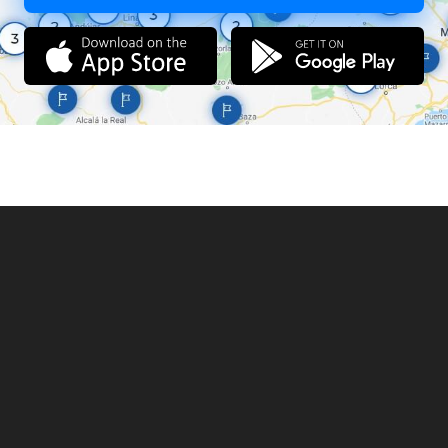
4. на годишен 25 лв.
За издаване дубликат на билет за любителски риболов се
събира такса в размер 2 лв.
Физическите лица могат да извършват любителски риболов без
билет във водите на Черно море при спазване изискванията на
глава четвърта oт ЗРА.
Децата до 14-годишна възраст и хората с увреждания могат да
извършват любителски риболов с безплатен риболовен билет
в обектите за любителски риболов, като: 1. на децата до 14
години се издава билет за любителски риболов с валидност до
навършването им;
2. на хората с увреждания до навършване на 65-годишна
възраст се издава билет за любителски риболов за срока на
валидност на документа, удостоверяващ увреждането;
3. на хората с увреждания, на които увреждането е определено
пожизнено, се издава безсрочен билет за любителски риболов.
Лицата на възраст над 60 години за жените и 65 години за
мъжете, както и лица от 14- до 18-годишна възраст могат да
извършват любителски
риболов срещу заплащане на такса за билет в размер 50 на
сто от таксата по чл. 22, ал. 5 от ЗРА.
Лицата под 14-годишна възраст извършват любителски
риболов само с придружител, притежаващ билет за любителски
риболов.
В офисите на ИАРА в градовете Бургас, София, Варна, Пловдив
и Ловеч е осигурена възможност за заплащане на таксата и с
банкова карта.
Контакти: