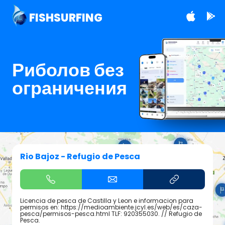
FISHSURFING
Риболов без
ограничения
Rio Bajoz - Refugio de Pesca
Licencia de pesca de Castilla y Leon e informacion para
permisos en: https://medioambiente.jcyl.es/web/es/caza-
pesca/permisos-pesca.html TLF: 920355030. // Refugio de
Pesca.