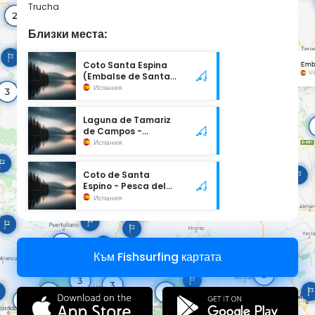
Trucha
Близки места:
Coto Santa Espina
(Embalse de Santa
Espina)
Испания
Laguna de Tamariz
de Campos -
Refugio de Pesca
Испания
Coto de Santa
Espino - Pesca del
Cangrejo
Испания
Към Fishsurfing картата