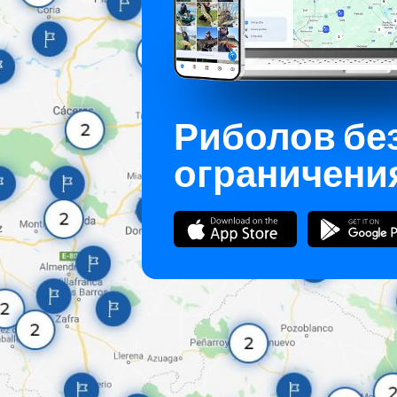
Риболов бе
ограничени