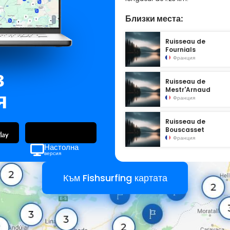
Близки места:
Ruisseau de
Fournials
Франция
з
Ruisseau de
я
Mestr'Arnaud
Франция
Ruisseau de
Bouscasset
Франция
Настолна
версия
Към Fishsurfing картата