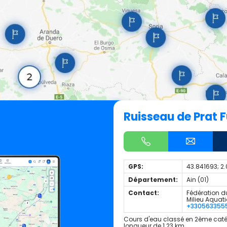
Ruisseau de Prat 
GPS:
43.841693; 2
Département:
Ain (01)
Contact:
Fédération du
Milieu Aquat
+330563355
Cours d'eau classé en 2ème caté
longueur de 1.23 km.