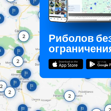
Риболов бе
ограничени