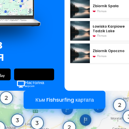
Zbiornik Spała
Полша
Łowisko Karpiowe
Tadzik Lake
Полша
з
я
Zbiornik Opoczno
Полша
Настолна
версия
Към Fishsurfing картата