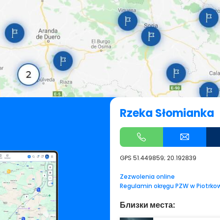
Rzeka Słomianka
GPS
51.449859; 20.192839
Zezwolenia online
Regulamin okręgu PZW w Piotrko
Близки места: