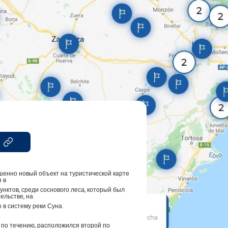
енно новый объект на туристической карте
 в
нктов, среди соснового леса, который был
ельстве, на
 в систему реки Суна.
е по течению, расположился второй по