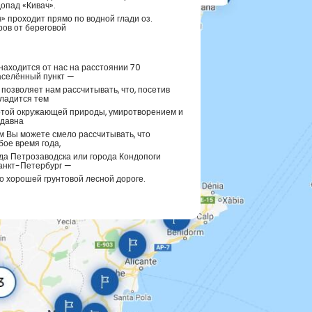
опад «Кивач».
» проходит прямо по водной глади оз.
ов от береговой
аходится от нас на расстоянии 70
аселённый пункт —
 позволяет нам рассчитывать, что, посетив
сладится тем
отой окружающей природы, умиротворением и
здавна
м Вы можете смело рассчитывать, что
бое время года,
рода Петрозаводска или города Кондопоги
анкт-Петербург —
по хорошей грунтовой лесной дороге.