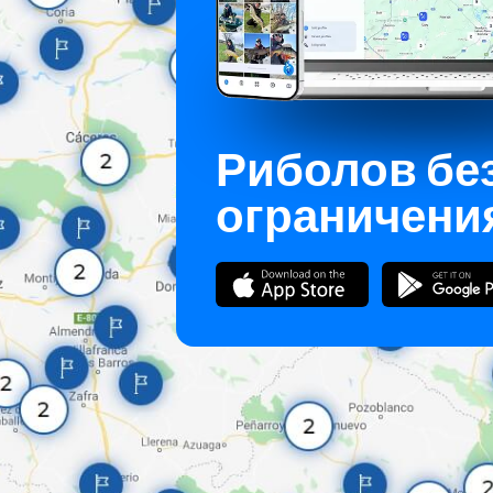
Риболов бе
ограничени