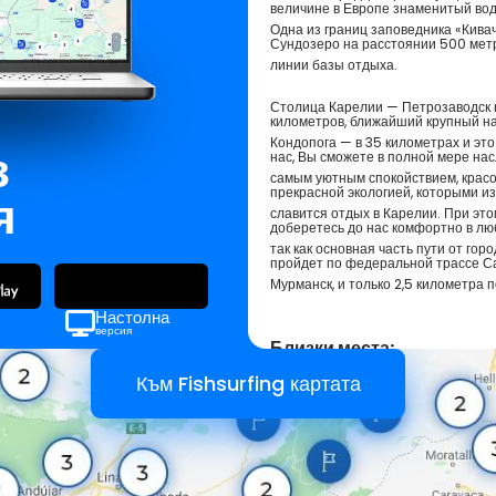
величине в Европе знаменитый вод
Одна из границ заповедника «Кивач
Сундозеро на расстоянии 500 метр
линии базы отдыха.
Столица Карелии — Петрозаводск н
километров, ближайший крупный н
Кондопога — в 35 километрах и это
з
нас, Вы сможете в полной мере на
самым уютным спокойствием, крас
прекрасной экологией, которыми и
я
славится отдых в Карелии. При это
доберетесь до нас комфортно в лю
так как основная часть пути от го
пройдет по федеральной трассе С
Мурманск, и только 2,5 километра 
Настолна
версия
Близки места:
Към Fishsurfing картата
Шишки
Русия
Деревня Тереки