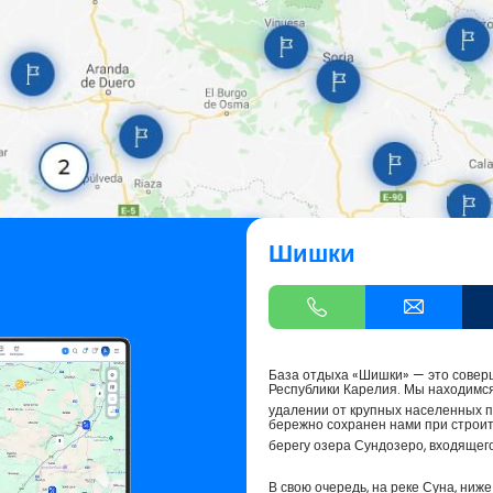
Шишки
База отдыха «Шишки» — это соверш
Республики Карелия. Мы находимся
удалении от крупных населенных пу
бережно сохранен нами при строит
берегу озера Сундозеро, входящего
В свою очередь, на реке Суна, ниж