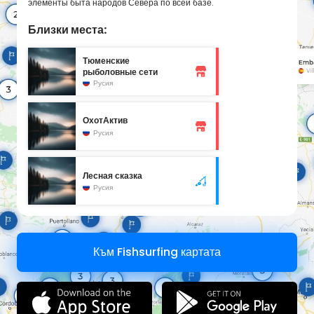
элементы быта народов Севера по всей базе.
Близки места:
Тюменские
рыболовные сети
Русия
ОхотАктив
Русия
Лесная сказка
Русия
Към Fishsurfing картата