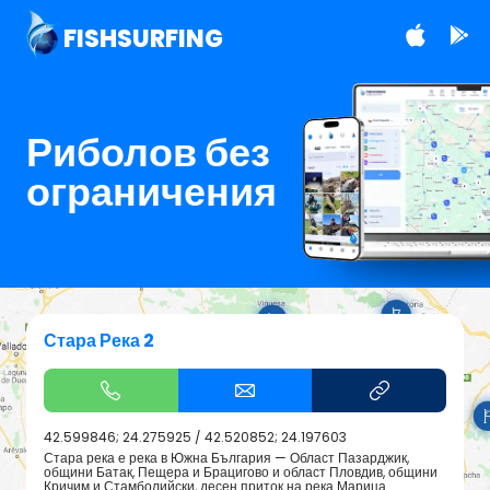
FISHSURFING
Риболов без
ограничения
Стара Река 2
42.599846; 24.275925
/
42.520852; 24.197603
Стара река е река в Южна България — Област Пазарджик,
общини Батак, Пещера и Брацигово и област Пловдив, общини
Кричим и Стамболийски, десен приток на река Марица.