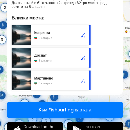
Дължината ѝ е 61 km, която ѝ отрежда 62-ро място сред
реките на България.
Близки места:
Копринка
България
Доспат
България
Мартиново
България
Към Fishsurfing картата