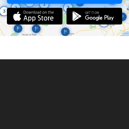
събира такса в размер 2 лв.
Физическите лица могат да извършват любителски риболов без
билет във водите на Черно море при спазване изискванията на
глава четвърта oт ЗРА.
Децата до 14-годишна възраст и хората с увреждания могат да
извършват любителски риболов с безплатен риболовен билет
в обектите за любителски риболов, като: 1. на децата до 14
години се издава билет за любителски риболов с валидност до
навършването им;
2. на хората с увреждания до навършване на 65-годишна
възраст се издава билет за любителски риболов за срока на
валидност на документа, удостоверяващ увреждането;
3. на хората с увреждания, на които увреждането е определено
пожизнено, се издава безсрочен билет за любителски риболов.
Лицата на възраст над 60 години за жените и 65 години за
мъжете, както и лица от 14- до 18-годишна възраст могат да
извършват любителски
риболов срещу заплащане на такса за билет в размер 50 на
сто от таксата по чл. 22, ал. 5 от ЗРА.
Лицата под 14-годишна възраст извършват любителски
риболов само с придружител, притежаващ билет за любителски
риболов.
В офисите на ИАРА в градовете Бургас, София, Варна, Пловдив
и Ловеч е осигурена възможност за заплащане на таксата и с
банкова карта.
Контакти:
Отдел "Рибарство и контрол - Южна България" със седалище
Пловдив и с териториален обхват областите Кърджали,
Пазарджик, Пловдив, Сливен, Смолян, Стара Загора, Хасково и