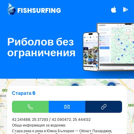
FISHSURFING
Риболов без
ограничения
Старата 6
42.241488; 25.37293
/
42.090472; 25.444132
Обща информация за водоема:
Стара река е река в Южна България — Област Пазарджик,