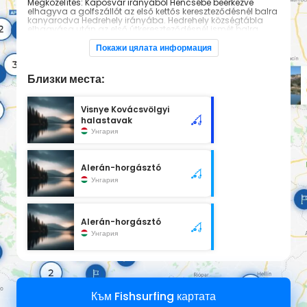
Megközelítés: Kaposvár irányából Hencsébe beérkezve
elhagyva a golfszállót az első kettős kereszteződésnél balra
kanyarodva Hedrehely irányába. Hedrehely községtábla
elhagyása után az első útkereszteződésnél ismét balra
fordulva egy KB 900m-es belső aszfaltozott utca
után,zúzott kővel leszórt újabb 1000m után érhető el panzió
Покажи цялата информация
és horgásztó. Fogható halak: ponty, amur, csuka, süllő,
harcsa, keszeg, kárász, tokfélék
Близки места:
Visnye Kovácsvölgyi
halastavak
Унгария
Alerán-horgásztó
Унгария
Alerán-horgásztó
Унгария
Към Fishsurfing картата