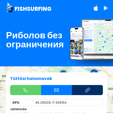
FISHSURFING
Риболов без
ограничения
Tüttösi halastavak
GPS:
46.218209; 17.639154
Jellemzés