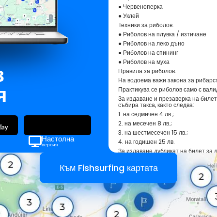
● Червеноперка
● Уклей
Техники за риболов:
● Риболов на плувка / изтичане
● Риболов на леко дъно
● Риболов на спининг
● Риболов на муха
з
Правила за риболов:
На водоема важи закона за рибарст
я
Практикува се риболов само с вал
За издаване и презаверка на биле
събира такса, както следва:
1. на седмичен 4 лв.;
2. на месечен 8 лв.;
3. на шестмесечен 15 лв.;
Настолна
4. на годишен 25 лв.
версия
За издаване дубликат на билет за 
2 лв.
Към Fishsurfing картата
Физическите лица могат да извърш
на Черно море при спазване изискв
Децата до 14-годишна възраст и х
любителски риболов с безплатен р
риболов, като: 1. на децата до 14 
валидност до навършването им;
2. на хората с увреждания до нав
билет за любителски риболов за ср