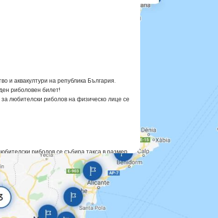
во и аквакултури на република България.
иден риболовен билет!
т за любителски риболов на физическо лице се
любителски риболов се събира такса в размер
ват любителски риболов без билет във водите
анията на глава четвърта oт ЗРА.
ората с увреждания могат да извършват
иболовен билет в обектите за любителски
години се издава билет за любителски риболов с
ършване на 65-годишна възраст се издава
ока на валидност на документа,