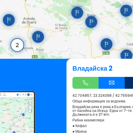
Владайска 2
42.704857; 23.324398
/
42.755945
Обща информация за водоема:
Владайска река е река в България,
от басейна на Искър. Една от 7-те
Дължината ѝ е 37 km.
Рибни екземпляри:
● Кефал
● Мряна