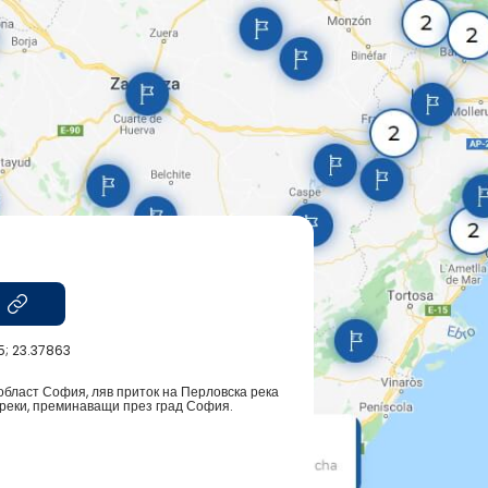
; 23.37863
 област София, ляв приток на Перловска река
 реки, преминаващи през град София.