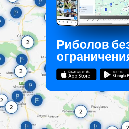
Риболов бе
ограничени