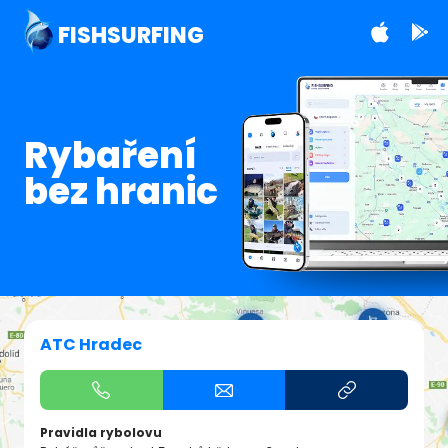
FISHSURFING
Rybaření
bez hranic
ATC Hradec
Pravidla rybolovu