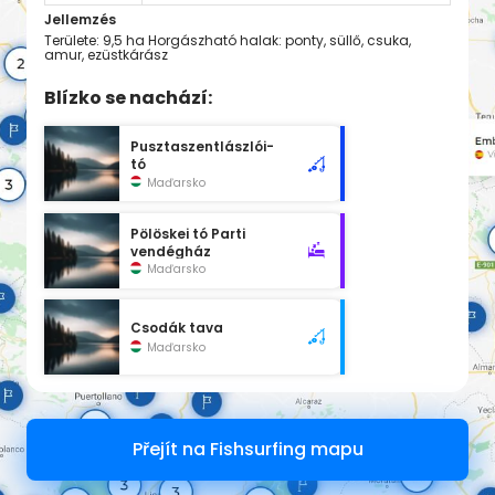
Jellemzés
Területe: 9,5 ha Horgászható halak: ponty, süllő, csuka,
amur, ezüstkárász
Blízko se nachází:
Pusztaszentlászlói-
tó
Maďarsko
Pölöskei tó Parti
vendégház
Maďarsko
Csodák tava
Maďarsko
Přejít na Fishsurfing mapu