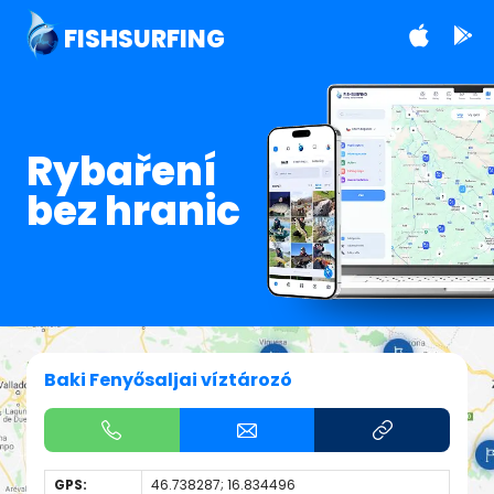
FISHSURFING
Rybaření
bez hranic
Baki Fenyősaljai víztározó
GPS:
46.738287; 16.834496