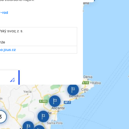
y-rad
ský svaz, z. s.
5
mže
.jcus.cz