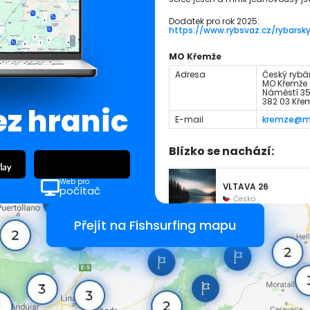
Dodatek pro rok 2025:
https://www.rybsvaz.cz/rybarsk
MO Křemže
Adresa
Český rybář
MO Křemže
Náměstí 3
382 03 Kře
ez hranic
E-mail
kremze@mo
Blízko se nachází:
Web pro
VLTAVA 26
počítač
Česko
Přejít na Fishsurfing mapu
BRLOŽSKÝ POTOK 1
Česko
JÍLECKÝ POTOK 1
Česko