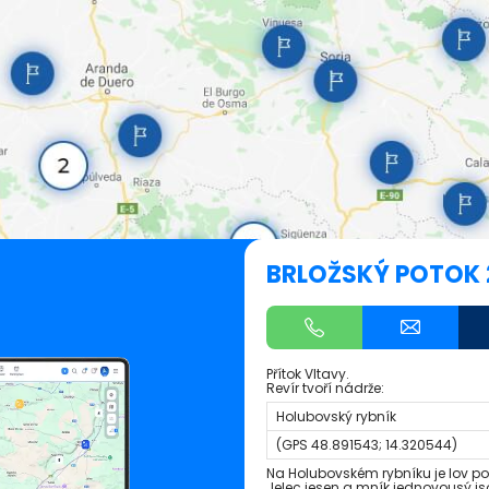
BRLOŽSKÝ POTOK 
Přítok Vltavy.
Revír tvoří nádrže:
Holubovský rybník
(GPS
48.891543; 14.320544
)
Na Holubovském rybníku je lov po
Jelec jesen a mník jednovousý js