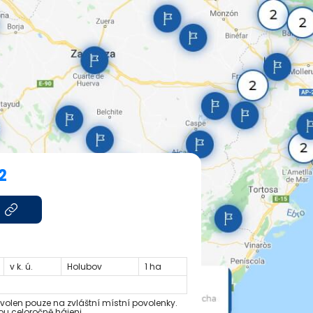
2
v k. ú.
Holubov
1 ha
volen pouze na zvláštní místní povolenky.
ou celoročně hájeni.