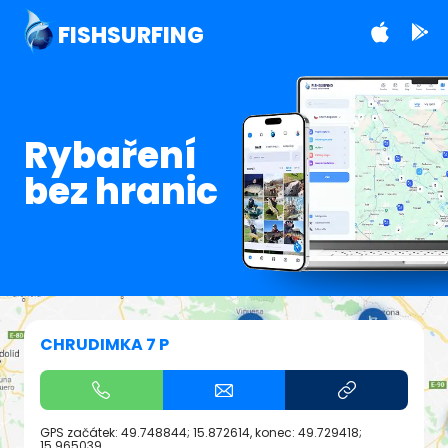
FISHSURFING
Rybaření
bez hranic
CHRUDIMKA 7 P
GPS začátek:
49.748844; 15.872614
, konec:
49.729418;
15.965039