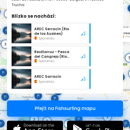
Trucha
Blízko se nachází:
AREC Serracín (Rio
de los Ausines)
Španělsko
Revillarruz - Pesca
del Cangrejo (Río
Ausines)
Španělsko
AREC Sarracín
Španělsko
Přejít na Fishsurfing mapu