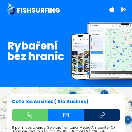
FISHSURFING
Rybaření
bez hranic
Coto los Ausines ( Rio Ausines)
6 permisos diarios. Servicio Territorial Medio Ambiente (C/
Juan de Padilla, s/n ;C.P. 09006-Burgos) 947281558