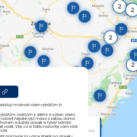
poskytují možnost všem rybářům či
erybářům, rodičům s dětmi a vůbec všem,
t a nalovit nějaké rybí maso s sebou domů.
struhem a každý úlovek si rybář odnáší
 vodě. Vše, co si takto nalovíte, vám rádi
 váš.
tit půjčovné za udice, kbelík na úlovek i