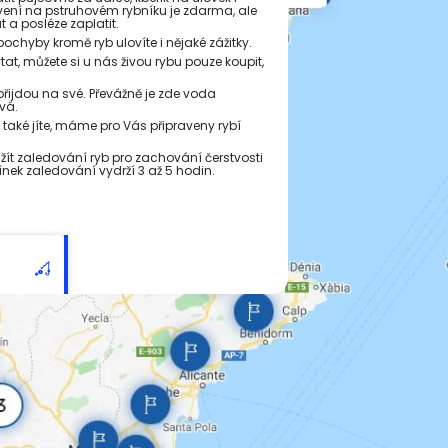
ovení na pstruhovém rybníku je zdarma, ale
t a posléze zaplatit.
zpochyby kromě ryb ulovíte i nějaké zážitky.
tat, můžete si u nás živou rybu pouze koupit,
přijdou na své. Převážně je zde voda
vá.
e také jíte, máme pro Vás připraveny rybí
t zaledování ryb pro zachování čerstvosti
ínek zaledování vydrží 3 až 5 hodin.