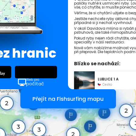
paličky nutné k usmrcení ryby. L
vše, co chytíte, si musíte ponecha
Věříme, že si chytání užijete a be
Jestliže nechcete ryby aktivně chy
případně si ji nechat vyvrhnout.
V okolí Davidova mlýna si rybáři 
pstruhová, ale také mimopstruho
Pokud ryby nejen rádi chytáte, al
speciality v naší restauraci.
ez hranic
Nově vám nabízíme možnost využí
při přepravě. Dle teplotních podm
Blízko se nachází:
LUBLICE 1 A
Web pro
počítač
Česko
Přejít na Fishsurfing mapu
Pstruhařství Raška
Česko
Davidův mlýn
Česko