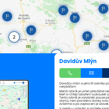
Davidův Mlýn
Davidův mlýn a jeho tři rybníky 
nerybářům.
Menší rybník je určen převážně n
kteří si chtějí rybaření vyzkouše
Tento rybník je zarybněn pouze p
domů, není povoleno úlovky vracet
zvážíme a po zaplacení je úlovek
V areálu u rybníků si můžete zapla