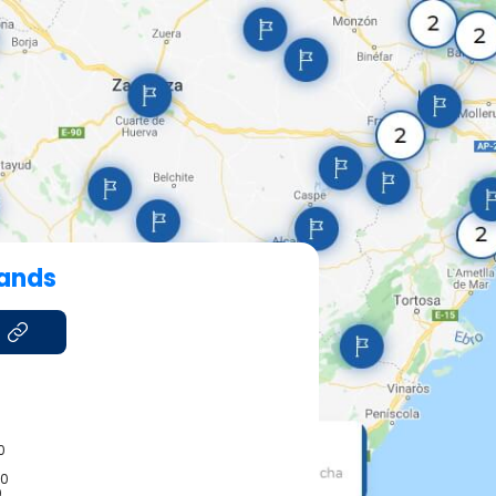
rands
0
00
0