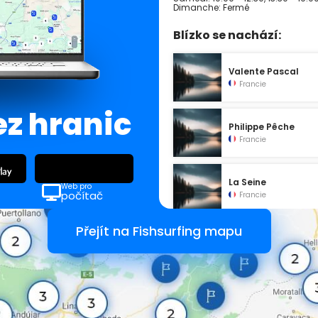
Dimanche: Fermé
Blízko se nachází:
Valente Pascal
Francie
ez hranic
Philippe Pêche
Francie
La Seine
Web pro
počítač
Francie
Přejít na Fishsurfing mapu