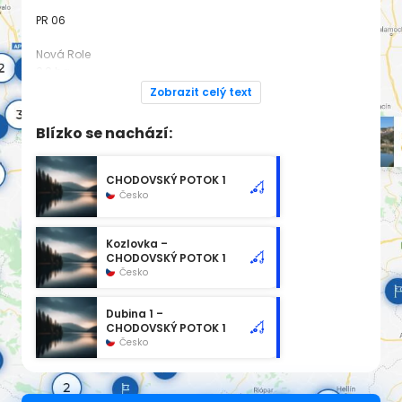
PR 06
Nová Role
0,9 ha
Zobrazit celý text
Dodatek pro rok 2025:
https://www.rybsvaz.cz/rybarsky-rad
Blízko se nachází:
Spadá pod revír
CHODOVSKÝ POTOK 1
CHODOVSKÝ POTOK 1
Česko
Kozlovka –
CHODOVSKÝ POTOK 1
Česko
Dubina 1 –
CHODOVSKÝ POTOK 1
Česko