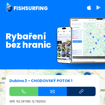
FISHSURFING
Rybaření
bez hranic
Dubina 2 – CHODOVSKÝ POTOK 1
GPS:
50.247381; 12.792002