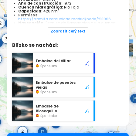
Año de construcción:
1972
Cuenca hidrográfica:
Rio Tajo
3
Capacidad:
426 hm
Permisos:
https://tramita.comunidad.madrid/node/213006
Navegación:
Permiso de Navegacion de la cuenca
hidrográfica del Tajo
Especies piscícolas:
Black bass, lucio, barbo
Zobrazit celý text
Blízko se nachází:
Embalse del Villar
Španělsko
Embalse de puentes
viejas
Španělsko
Embalse de
Riosequillo
Španělsko