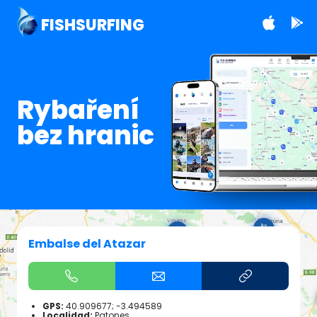
FISHSURFING
Rybaření
bez hranic
Embalse del Atazar
GPS:
40.909677; -3.494589
Localidad:
Patones