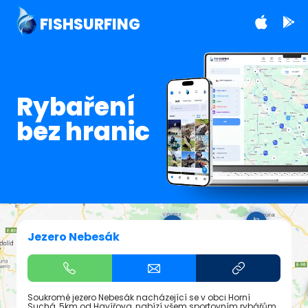
FISHSURFING
Rybaření
bez hranic
Jezero Nebesák
Soukromé jezero Nebesák nacházející se v obci Horní
Suchá, 5km od Havířova, nabízí všem sportovním rybářům