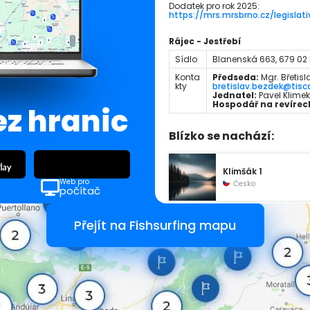
Dodatek pro rok 2025:
https://mrs.mrsbrno.cz/legislati
Rájec - Jestřebí
Sídlo
Blanenská 663, 679 02 
Konta
Předseda:
Mgr. Břetisla
kty
bretislav.bezdek@tisca
Jednatel:
Pavel Klimek,
Hospodář na revírec
ez hranic
Blízko se nachází:
Klimšák 1
Web pro
Česko
počítač
Přejít na Fishsurfing mapu
Simčo
Česko
Pískový lom
Česko