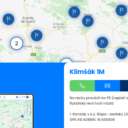
Klimšák 1M
Na revíru provádí lov PS (neplatí
Rybářský revír tvoří nádrž:
1. Klimšák, v k.ú. Rájec-Jestřebí, 1,
GPS
49.408681; 16.635908