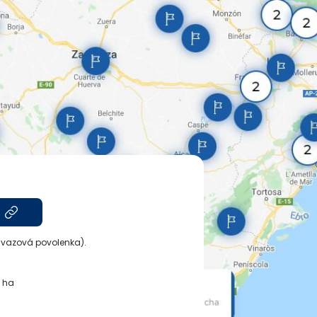
 svazová povolenka).
0 ha