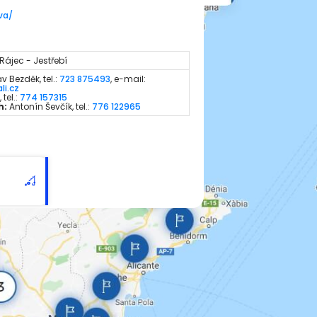
va/
Rájec - Jestřebí
v Bezděk, tel.:
723 875493
, e-mail:
li.cz
 tel.:
774 157315
h:
Antonín Ševčík, tel.:
776 122965