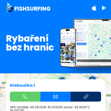
FISHSURFING
Rybaření
bez hranic
Kloboučka 1
GPS začátek:
49.067628; 18.003325
, konec:
49.150872;
18.092781