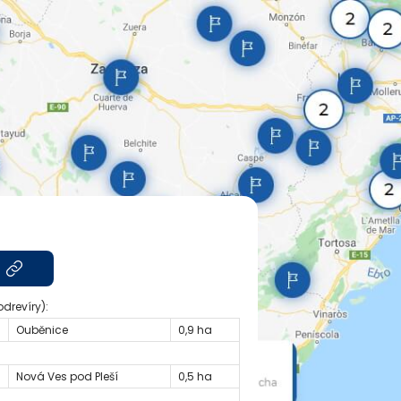
odrevíry):
Ouběnice
0,9 ha
Nová Ves pod Pleší
0,5 ha