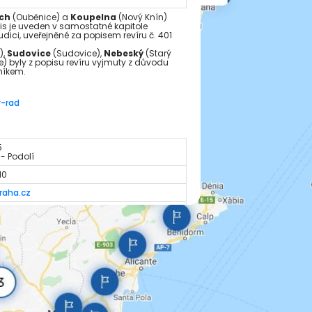
ch
(Ouběnice) a
Koupelna
(Nový Knín)
pis je uveden v samostatné kapitole
ici, uveřejněné za popisem revíru č. 401
),
Sudovice
(Sudovice),
Nebeský
(Starý
e) byly z popisu revíru vyjmuty z důvodu
níkem.
y-rad
5
 - Podolí
10
raha.cz
ybaripraha.cz/