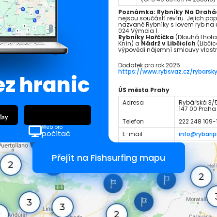
Poznámka: Rybníky Na Drahá
nejsou součástí revíru. Jejich po
nazvané Rybníky s lovem ryb na ud
024 Výmola 1.
Rybníky Hořčička
(Dlouhá Lhota
Knín) a
Nádrž v Libčicích
(Libčic
výpovědi nájemní smlouvy vlast
Dodatek pro rok 2025:
https://www.rybsvaz.cz/rybarsk
ez hranic
ÚS města Prahy
Adresa
Rybářská 3/
147 00 Praha
Telefon
222 248 109-
Web pro
počítač
E-mail
info@rybarip
Web
http://www.r
Přejít na Fishsurfing mapu