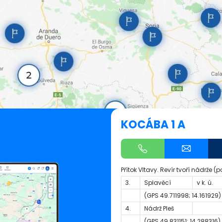
KOCÁBA 1 A
Přítok Vltavy. Revír tvoří nádrže (p
3.
Splavěcí
v k. ú.
(GPS
49.711998; 14.161929
)
4.
Nádrž Pleš
(GPS
49.831151; 14.288316
)