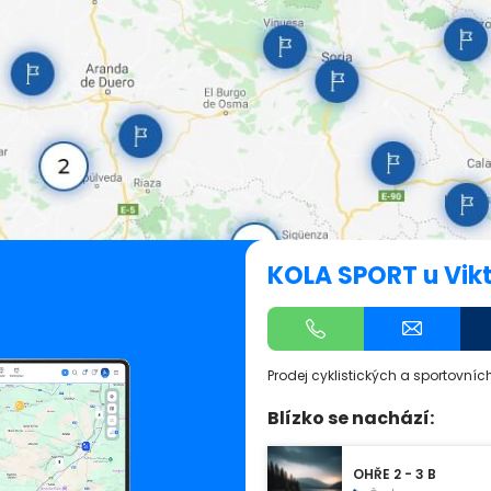
KOLA SPORT u Vikt
Prodej cyklistických a sportovníc
Blízko se nachází:
OHŘE 2 - 3 B