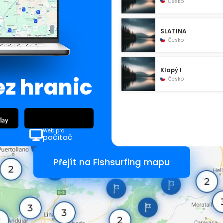
Česko
SLATINA
Česko
Klapý I
ez hranic
Česko
Web pro
počítač
Přejít na Fishsurfing mapu