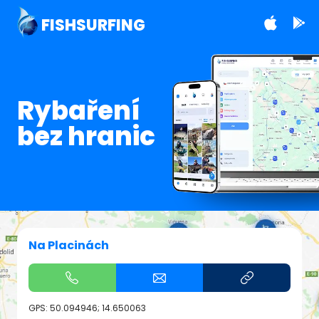
FISHSURFING
Rybaření
bez hranic
Na Placinách
GPS:
50.094946; 14.650063