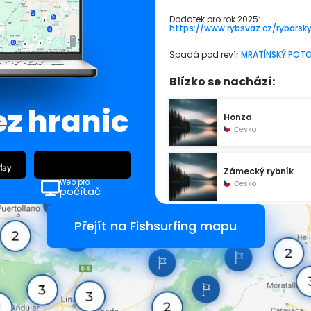
Dodatek pro rok 2025:
https://www.rybsvaz.cz/rybarsk
Spadá pod revír
MRATÍNSKÝ POTO
Blízko se nachází:
ez hranic
Honza
Česko
Zámecký rybník
Web pro
Česko
počítač
Přejít na Fishsurfing mapu
Cukrovarský rybník
Česko