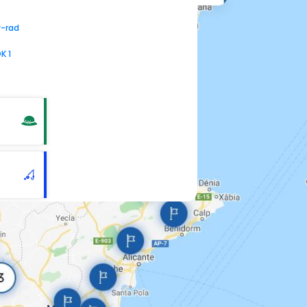
y-rad
K 1