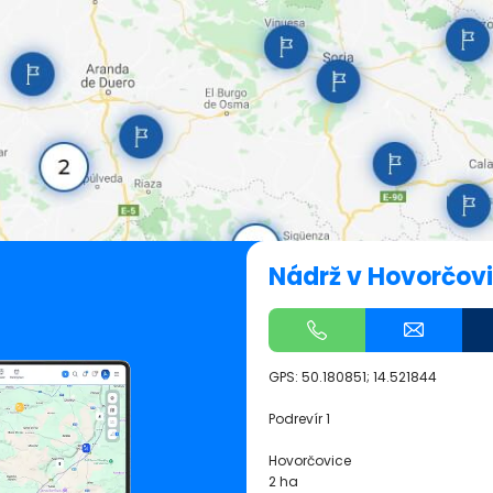
Nádrž v Hovorčov
GPS:
50.180851; 14.521844
Podrevír 1
Hovorčovice
2 ha