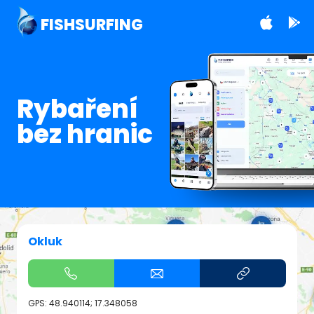
FISHSURFING
Rybaření
bez hranic
Okluk
GPS:
48.940114; 17.348058