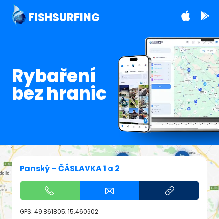
FISHSURFING
Rybaření
bez hranic
Panský – ČÁSLAVKA 1 a 2
GPS:
49.861805; 15.460602