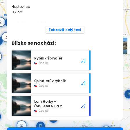
Hostovlice
0,7 ha
Dodatek pro rok 2025:
https://www.rybsvaz.cz/rybarsky-rad
Zobrazit celý text
Spadá pod revír
ČÁSLAVKA 1 a 2
Blízko se nachází:
Rybník Špindler
Česko
Špindlerův rybník
Česko
Lom Horky –
ČÁSLAVKA 1 a 2
Česko