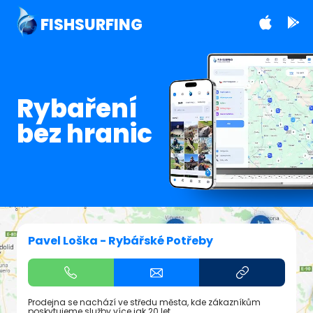
FISHSURFING
Rybaření
bez hranic
Pavel Loška - Rybářské Potřeby
Prodejna se nachází ve středu města, kde zákazníkům
poskytujeme služby více jak 20 let.