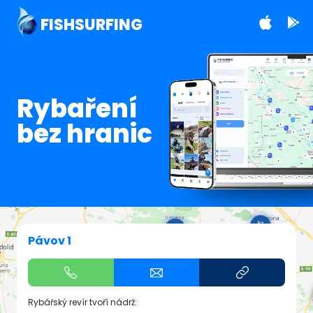
FISHSURFING
Rybaření
bez hranic
Pávov 1
Rybářský revír tvoří nádrž: