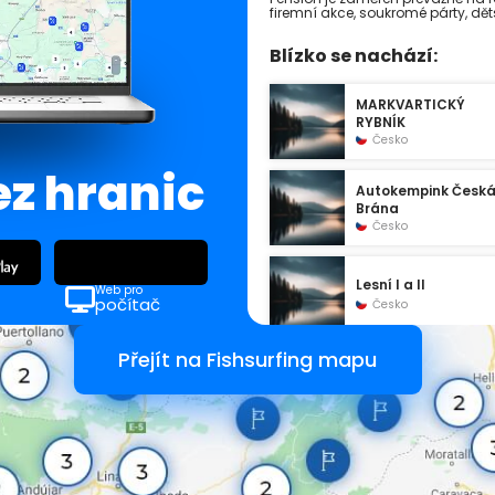
firemní akce, soukromé párty, dět
Blízko se nachází:
MARKVARTICKÝ
RYBNÍK
Česko
ez hranic
Autokempink Česk
Brána
Česko
Lesní I a II
Web pro
počítač
Česko
Přejít na Fishsurfing mapu