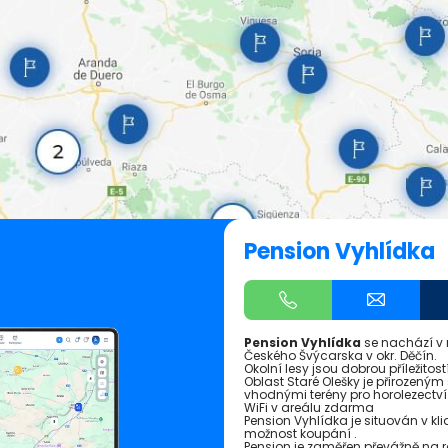
Pension Vyhlídka
Pension Vyhlídka
se nachází v 
Českého Švýcarska v okr. Děčín.
Okolní lesy jsou dobrou příležito
Oblast Staré Olešky je přirozeným s
vhodnými terény pro horolezectv
WiFi v areálu zdarma
Pension Vyhlídka je situován v kli
možnost koupání .
Pension je zaměřen převážně na 