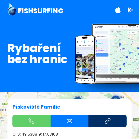
FISHSURFING
Rybaření
bez hranic
Pískoviště Familie
GPS:
49.530819; 17.63108