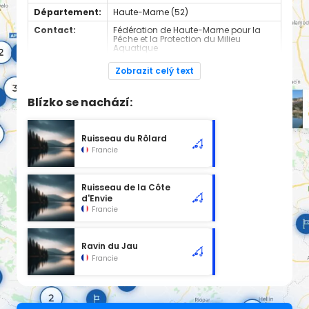
Département:
Haute-Marne (52)
Contact:
Fédération de Haute-Marne pour la
Pêche et la Protection du Milieu
Aquatique
+330325325110
Zobrazit celý text
Espèces de
Carnassier, carpe, poisson blanc
poissons:
Blízko se nachází:
Cours d'eau en 2nd catégorie
Ruisseau du Rôlard
Francie
Ruisseau de la Côte
d'Envie
Francie
Ravin du Jau
Francie