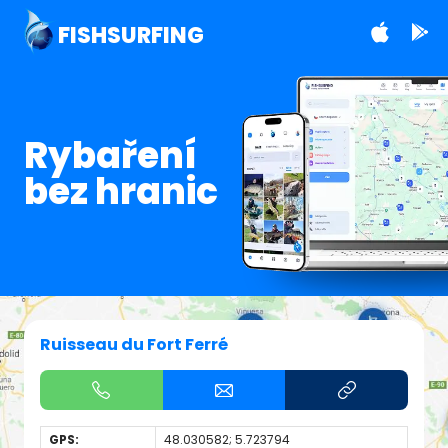
FISHSURFING
Rybaření
bez hranic
Ruisseau du Fort Ferré
GPS:
48.030582; 5.723794