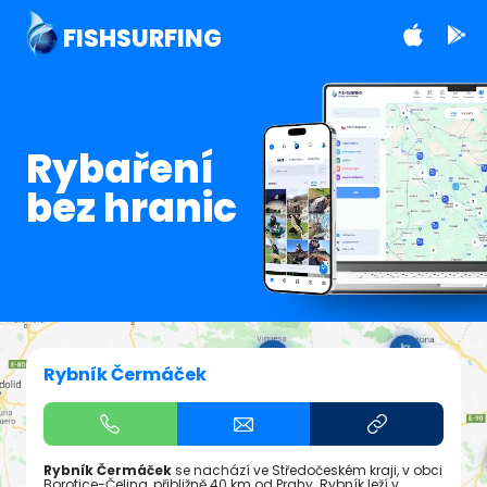
FISHSURFING
Rybaření
bez hranic
Rybník Čermáček
Rybník Čermáček
se nachází ve Středočeském kraji, v obci
Borotice-Čelina, přibližně 40 km od Prahy. Rybník leží v