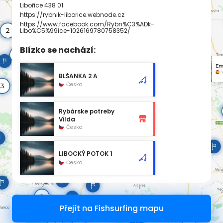
Libořice 438 01
https://rybnik-liborice.webnode.cz
https://www.facebook.com/Rybn%C3%ADk-
Libo%C5%99ice-1026169780758352/
Blízko se nachází:
BLŠANKA 2 A
Česko
Rybárske potreby
Vilda
Česko
LIBOCKÝ POTOK 1
Česko
Přejít na Fishsurfing mapu