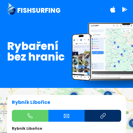
FISHSURFING
Rybaření
bez hranic
Rybník Libořice
Rybník Libořice