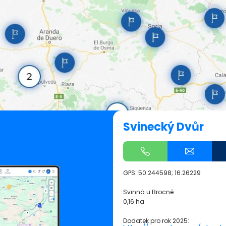
Svinecký Dvůr
GPS:
50.244598; 16.26229
Svinná u Brocné
0,16 ha
Dodatek pro rok 2025: