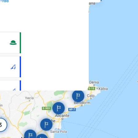
y-rad