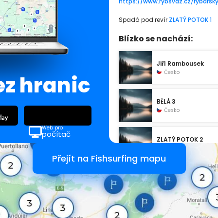
https://www.rybsvaz.cz/rybarsk
Spadá pod revír
ZLATÝ POTOK 1
Blízko se nachází:
Jiří Rambousek
Česko
ez hranic
BĚLÁ 3
Česko
Web pro
počítač
ZLATÝ POTOK 2
Česko
Přejít na Fishsurfing mapu