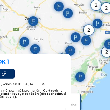
K 1
3
, konec:
50.835541; 14.880825
Nisy v Chotyni až k pramenům.
Celý revír je
blast - lov ryb zakázán (dle rozhodnutí
/Če-207.3).