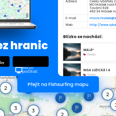
Adresa
Český rybářský sv
MO Hrádek nad 
Tovární 628
463 34 Hrádek n
E-mail
mocrs.hradek@
Web
http://www.ryba
Blízko se nachází:
ez hranic
MALÁ*
Česko
Web pro
NISA LUŽICKÁ 1 A
počítač
Česko
Přejít na Fishsurfing mapu
VELKÁ
Česko