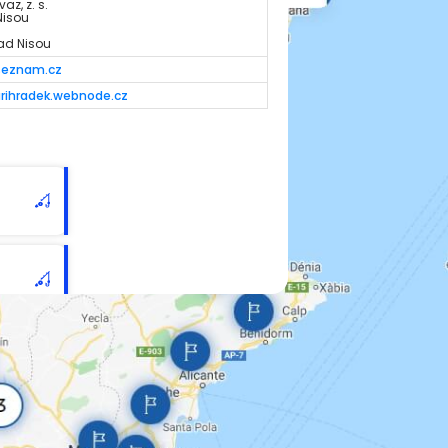
az, z. s.
Nisou
ad Nisou
seznam.cz
rihradek.webnode.cz