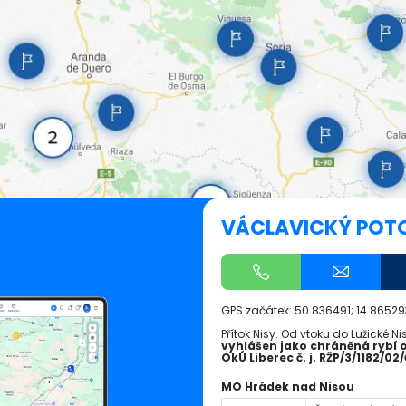
VÁCLAVICKÝ POTO
GPS začátek:
50.836491; 14.86529
Přítok Nisy. Od vtoku do Lužické 
vyhlášen jako chráněná rybí o
OkÚ Liberec č. j. RŽP/3/1182/02
MO Hrádek nad Nisou